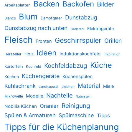
Backen
Backofen
Bilder
Arbeitsplatten
Blum
Dunstabzug
Dampfgarer
Blanco
Dunstabzug nach unten
Elektrogeräte
Edelstahl
Fleisch
Geschirrspüler
Grillen
Fronten
Ideen
Induktionskochfeld
Holz
Hersteller
inspiration
Küche
Kochfeldabzug
Kartoffeln
Kochfeld
Küchengeräte
Küchenspülen
Küchen
Material
Kühlschrank
Miele
Landhausstil
Liebherr
Nachteile
Modelle
Mikrowelle
Naturstein
Reinigung
Oranier
Nobilia Küchen
Spülen & Armaturen
Spülmaschine
Tipps
Tipps für die Küchenplanung